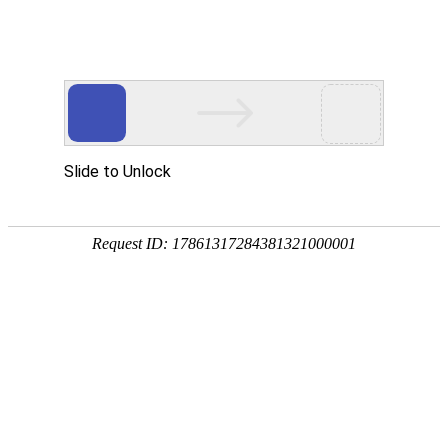
ꄲ
首页标题
视美泰携DSBOX-6320SE开源鸿蒙4K信发盒亮相HDC2026智能硬件生
态展区
视美泰携DSBOX-6320SE开源鸿蒙4K信发盒亮相HDC2026智能
硬件生态展区
넶
浏览量：
0
创建时间：
2026-06-15
?